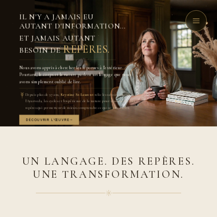
IL N'Y A JAMAIS EU
AUTANT D'INFORMATION…
ET JAMAIS AUTANT
REPÈRES.
BESOIN DE
Nous avons appris à chercher les réponses à l'extérieur.
Pourtant, le corps et la nature parlent un langage que nous
avons simplement oublié de lire.
Depuis plus de 37 ans,
Krystine St-Laurent
relie les savoirs ancestraux,
l'Ayurveda, les cycles et l'expérience de la nature pour transmettre des
repères qui permettent de mieux comprendre ce qui se joue en soi.
DÉCOUVRIR L'ŒUVRE
UN LANGAGE. DES REPÈRES.
UNE TRANSFORMATION.