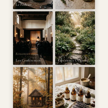
03
04
Rencontrer
Vivre
05
06