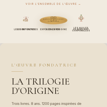
VOIR L'ENSEMBLE DE L'ŒUVRE →
RETOUR AU POINT
D'ORIGINE
LES HUILES
LES CONFÉRENCES
LES RETRAITES
EXPÉRIENCE ORIGINE
LES LIVRES
LE PODCAST
CORPORELLES
L'ŒUVRE FONDATRICE
LA TRILOGIE
D'ORIGINE
Trois livres. 8 ans. 1200 pages inspirées de