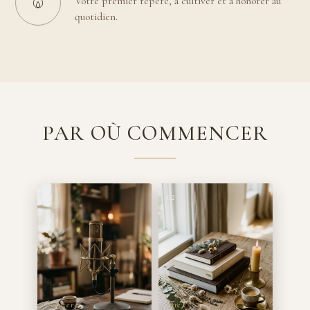
Votre premier repère, à cultiver et à honorer au
quotidien.
PAR OÙ COMMENCER
01
02
Écouter
Lire